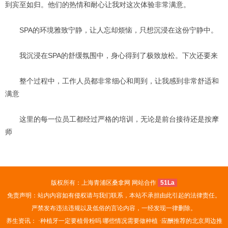
到宾至如归。他们的热情和耐心让我对这次体验非常满意。
SPA的环境雅致宁静，让人忘却烦恼，只想沉浸在这份宁静中。
我沉浸在SPA的舒缓氛围中，身心得到了极致放松。下次还要来
整个过程中，工作人员都非常细心和周到，让我感到非常舒适和
满意
这里的每一位员工都经过严格的培训，无论是前台接待还是按摩
师
版权所有：上海青浦区桑拿网 网站合作
51La
免责声明：站内内容如有侵权请与我们联系，本站不承担由此引起的法律责任。
严禁发布违法违规以及低俗的言论内容，一经发现一律删除。
养生资讯： ·
种植牙一定要植骨粉吗 哪些情况需要做种植
·
应酬推荐的北京周边推