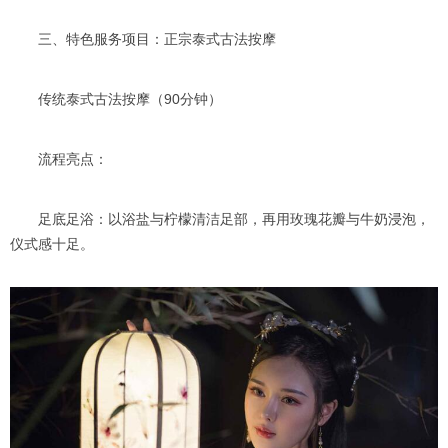
三、特色服务项目：正宗泰式古法按摩
传统泰式古法按摩（90分钟）
流程亮点：
足底足浴：以浴盐与柠檬清洁足部，再用玫瑰花瓣与牛奶浸泡，
仪式感十足。