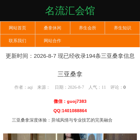
名流汇会馆
网站首页
桑拿休闲
养生会所
养生知识
联系我们
网站合作
更新时间：2026-8-7 现已经收录194条三亚桑拿信息
三亚桑拿
作者：aqi 来源： 日期：2026-8-7 人气：
11
评论：
0
微信：guoj7383
QQ:1401088864
三亚桑拿深度体验：异域风情与专业技艺的完美融合