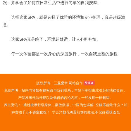
况，并学会了如何在日常生活中进行简单的自我按摩。
选择这家SPA，就是选择了优雅的环境和专业护理，真是超级满
意。
这家SPA真是绝了，环境超舒适，让人心旷神怡。
每一次体验都是一次身心的深度旅行，一次自我重塑的旅程
版权所有：三亚桑拿 网站合作
51La
免责声明：站内内容如有侵权请与我们联系，本站不承担由此引起的法律责任。
严禁发布违法违规以及低俗的言论内容，一经发现一律删除。
养生资讯： ·
通过按摩舒缓身体，豪放痰湿，中医为您详解
·
空腹不能吃什么？10
种食物千万不要空腹吃！
·
学会洋槐花鸡蛋煎饼的做法,不仅好看味道也
北京石景山spa
北京通州spa
西安长安区桑拿网
杭州拱墅区桑拿
南京雨花台足疗
北京柔式spa
长沙开福区会所
成都新都区水疗
上海闵行区spa
广州海珠区会所