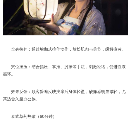
全身拉伸：通过瑜伽式拉伸动作，放松肌肉与关节，缓解疲劳。
穴位按压：结合指压、掌推、肘按等手法，刺激经络，促进血液
循环。
效果反馈：顾客普遍反映按摩后身体轻盈，酸痛感明显减轻，尤
其适合久坐办公族。
泰式草药热敷（60分钟）