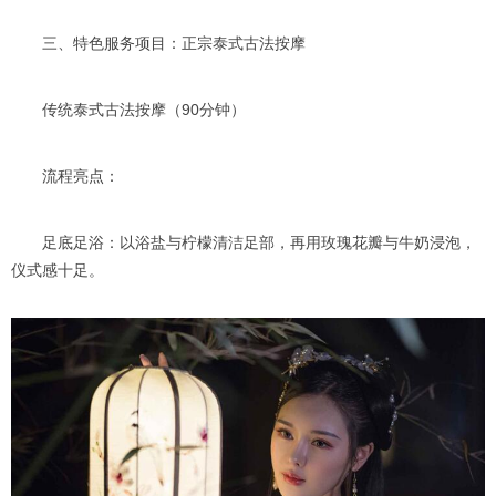
三、特色服务项目：正宗泰式古法按摩
传统泰式古法按摩（90分钟）
流程亮点：
足底足浴：以浴盐与柠檬清洁足部，再用玫瑰花瓣与牛奶浸泡，
仪式感十足。