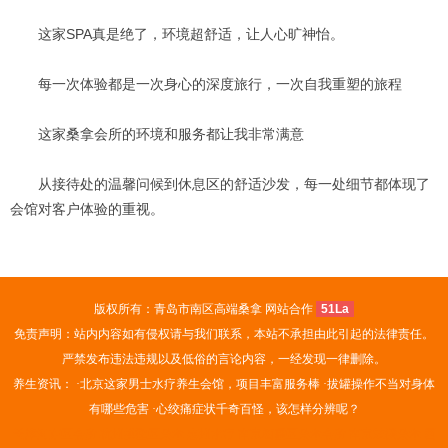
这家SPA真是绝了，环境超舒适，让人心旷神怡。
每一次体验都是一次身心的深度旅行，一次自我重塑的旅程
这家桑拿会所的环境和服务都让我非常满意
从接待处的温馨问候到休息区的舒适沙发，每一处细节都体现了
会馆对客户体验的重视。
版权所有：青岛市南区高端桑拿 网站合作
51La
免责声明：站内内容如有侵权请与我们联系，本站不承担由此引起的法律责任。
严禁发布违法违规以及低俗的言论内容，一经发现一律删除。
养生资讯： ·
北京这家男士水疗养生会馆，项目丰富服务棒
·
拔罐操作不当对身体
有哪些危害
·
心绞痛症状千奇百怪，该怎样分辨呢？
天津河东区会所
杭州拱墅区桑拿
惠州水疗
南京栖霞区桑拿会所
南京鼓楼桑拿
西