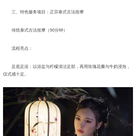
三、特色服务项目：正宗泰式古法按摩
传统泰式古法按摩（90分钟）
流程亮点：
足底足浴：以浴盐与柠檬清洁足部，再用玫瑰花瓣与牛奶浸泡，
仪式感十足。