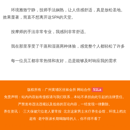
环境雅致宁静，技师手法娴熟，让人倍感舒适，真是放松圣地。
效果显著，简直不想离开这SPA的天堂。
按摩师的手法非常专业，我感到非常舒适。
我在那里享受了干蒸和湿蒸两种体验，感觉整个人都轻松了许多
每一位员工都非常热情和友好，总是能够及时响应我的需求
版权所有：广州黄埔区丝袜会所 网站合作
51La
免责声明：站内内容如有侵权请与我们联系，本站不承担由此引起的法律责任。
严禁发布违法违规以及低俗的言论内容，一经发现一律删除。
养生资讯： ·
三大保健穴位老人要常按
·
北京这家男士水疗养生会馆，环境上档次
超有
·
老中医谈长期喝咖啡的人，你不得不看了
无锡会所
苏州姑苏区休闲会所
合肥桑拿网
上海黄浦区丝袜会所
杭州桑拿
武汉汉