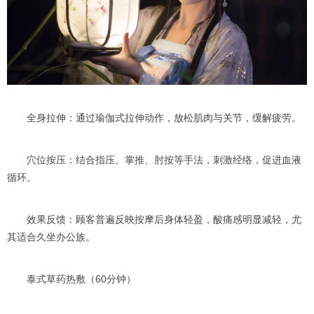
全身拉伸：通过瑜伽式拉伸动作，放松肌肉与关节，缓解疲劳。
穴位按压：结合指压、掌推、肘按等手法，刺激经络，促进血液
循环。
效果反馈：顾客普遍反映按摩后身体轻盈，酸痛感明显减轻，尤
其适合久坐办公族。
泰式草药热敷（60分钟）